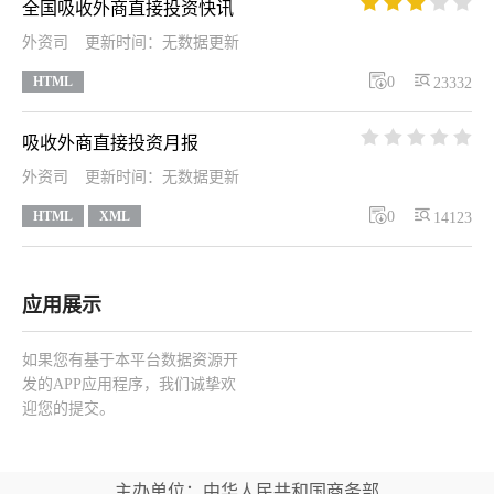





全国吸收外商直接投资快讯
外资司
更新时间：无数据更新


HTML
0
23332





吸收外商直接投资月报
外资司
更新时间：无数据更新


HTML
XML
0
14123
应用展示
如果您有基于本平台数据资源开
发的APP应用程序，我们诚挚欢
迎您的提交。
主办单位：中华人民共和国商务部