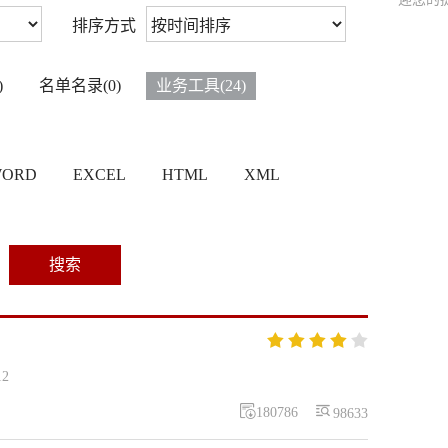
排序方式
)
名单名录(0)
业务工具(24)
ORD
EXCEL
HTML
XML
搜索





12


180786
98633