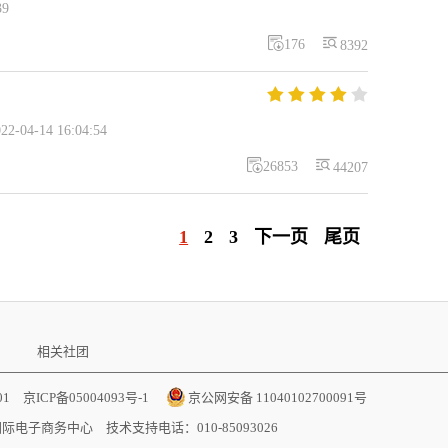
39


176
8392





04-14 16:04:54


26853
44207
1
2
3
下一页
尾页
相关社团
001
京ICP备05004093号-1
京公网安备 11040102700091号
国际电子商务中心
技术支持电话：010-85093026